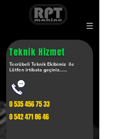
Teknik Hizmet
Tecrübeli Teknik Ekibimiz ile
Lütfen irtibata geçiniz......
0 535 456 75 33
0 542 471 86 46